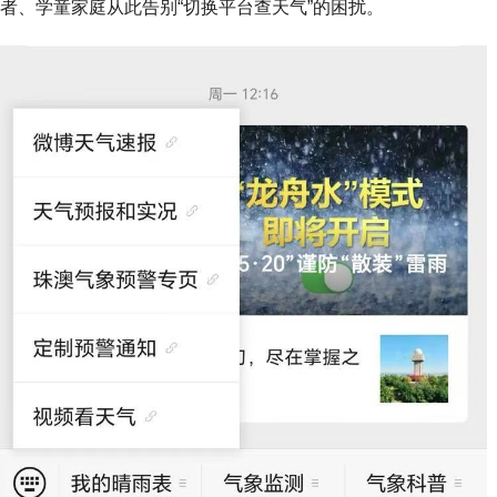
者、学童家庭从此告别“切换平台查天气”的困扰。