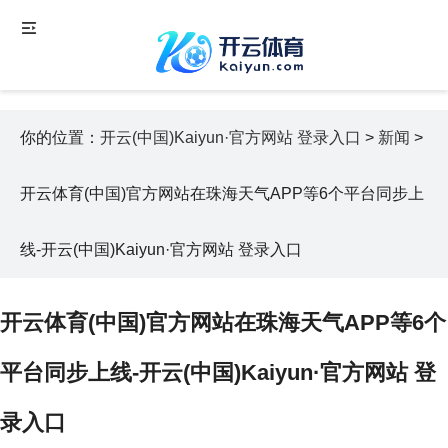
你的位置：
开云(中国)Kaiyun·官方网站 登录入口
>
新闻
>
开云体育(中国)官方网站在珠海天气APP等6个平台同步上
线-开云(中国)Kaiyun·官方网站 登录入口
开云体育(中国)官方网站在珠海天气APP等6个
平台同步上线-开云(中国)Kaiyun·官方网站 登
录入口