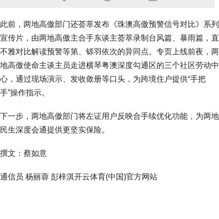
此前，两地高傲部门还荟萃发布《珠澳高傲预警信号对比》系列
宣传片，由两地高傲主合手东谈主荟萃录制台风篇、暴雨篇，直
不雅对比解读预警等第、铩羽依次的异同点。专页上线前夜，两
地高傲使命主谈主员走进横琴粤澳深度勾通区的三个社区劳动中
心，通过现场演示、发收敛册等口头，为跨境住户提供“手把
手”操作指示。
下一步，两地高傲部门将左证用户反映合手续优化功能，为两地
民生深度会通提供更坚实保险。
撰文：蔡如意
通信员 杨丽蓉 彭梓淇开云体育(中国)官方网站