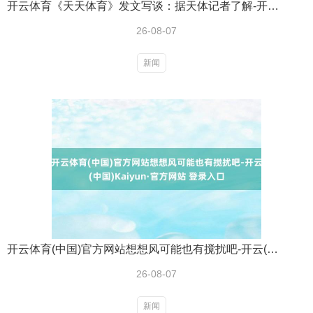
开云体育《天天体育》发文写谈：据天体记者了解-开云(中国)Kaiyun·官方网站 登录入口
26-08-07
新闻
开云体育(中国)官方网站想想风可能也有搅扰吧-开云(中国)Kaiyun·官方网站 登录入口
26-08-07
新闻