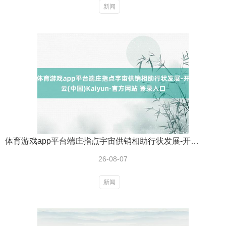
新闻
体育游戏app平台端庄指点宇宙供销相助行状发展-开云(中国)Kaiyun·官方网站 登录入口
26-08-07
新闻