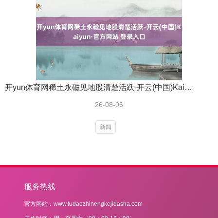
开yun体育网稀土永磁见地股清楚活跃-开云(中国)Kaiyun·官方网站 登录入口
26-08-06
新闻
服务热线
官方网站：www.tudaozhinengkejidasha.com