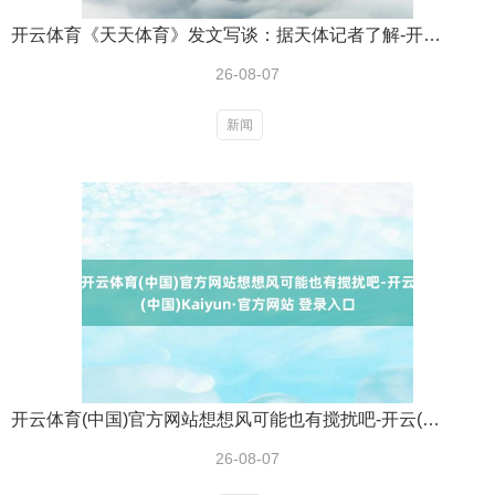
开云体育《天天体育》发文写谈：据天体记者了解-开云(中国)Kaiyun·官方网站 登录入口
26-08-07
新闻
开云体育(中国)官方网站想想风可能也有搅扰吧-开云(中国)Kaiyun·官方网站 登录入口
26-08-07