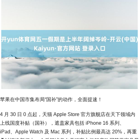
苹果在中国市集布局“国补”的动作，全面提速！
4 月 30 日 0 点起，天猫 Apple Store 官方旗舰店在天下领域内
上线国度补贴（国补），遮盖家具包括 iPhone 16 系列、
iPad、Apple Watch 及 Mac 系列，补贴比例最高达 20%，再重