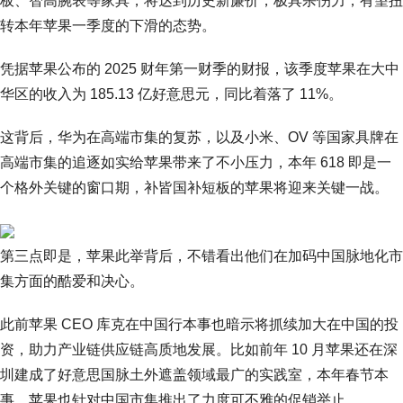
板、智高腕表等家具，将达到历史新廉价，极具杀伤力，有望扭
转本年苹果一季度的下滑的态势。
凭据苹果公布的 2025 财年第一财季的财报，该季度苹果在大中
华区的收入为 185.13 亿好意思元，同比着落了 11%。
这背后，华为在高端市集的复苏，以及小米、OV 等国家具牌在
高端市集的追逐如实给苹果带来了不小压力，本年 618 即是一
个格外关键的窗口期，补皆国补短板的苹果将迎来关键一战。
第三点即是，苹果此举背后，不错看出他们在加码中国脉地化市
集方面的酷爱和决心。
此前苹果 CEO 库克在中国行本事也暗示将抓续加大在中国的投
资，助力产业链供应链高质地发展。比如前年 10 月苹果还在深
圳建成了好意思国脉土外遮盖领域最广的实践室，本年春节本
事，苹果也针对中国市集推出了力度可不雅的促销举止。