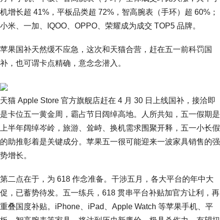
机增长超 41%，平板品类超 72%，智高腕表（手环）超 60%；
小米、一加、IQOO、OPPO、荣耀成为成交 TOP5 品牌。
苹果国补天然缓不应急，这次和天猫合营，赶在五一前科罚国
补，也可谓卡点精确，意念念潜入。
天猫 Apple Store 官方旗舰店赶在 4 月 30 日上线国补，接洽即
是卡位五一黄金周，霸占节日阔绰高地。人所共知，五一假期是
上半年阔绰岑岭，旅游、耸峙、换机需求围聚开释，五一小长假
的助推彰着是关键成分。苹果五一很可能迎来一波家具销售的强
势增长。
第二点在于，为 618 作念准备。干涉五月，各大平台的年中大
促，已蓄势待发。五一练兵，618 贯串平台补贴加官方让利，再
重叠国度补贴。iPhone、iPad、Apple Watch 等苹果手机、平