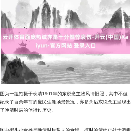
图为一组拍摄于晚清1901年的东说念主物风情旧照，其中不但
纪录了百余年前的庶民生涯场景景况，亦是为后东说念主呈现出
了晚清时辰的信得过历史。
图中街头小食摊是晚清时辰常见的食肆，彼时的清廷正处于凋敝